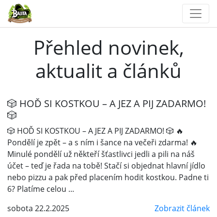
Přehled novinek,
aktualit a článků
🎲 HOĎ SI KOSTKOU – A JEZ A PIJ ZADARMO!
🎲
🎲 HOĎ SI KOSTKOU – A JEZ A PIJ ZADARMO! 🎲 🔥
Pondělí je zpět – a s ním i šance na večeři zdarma! 🔥
Minulé pondělí už někteří šťastlivci jedli a pili na náš
účet – teď je řada na tobě! Stačí si objednat hlavní jídlo
nebo pizzu a pak před placením hodit kostkou. Padne ti
6? Platíme celou ...
sobota 22.2.2025
Zobrazit článek